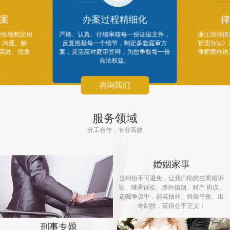
案
办案过程精细化
律
对性地制定相
严格、认真、仔细审核每一份证据文件，
浙江清清律
、沟通、解
反复推敲每一个细节，制定多套庭审方
管理办法》
供高效、优质
案，灵活应对庭审答辩，为您争取每一份
律师费外绝
合法权益。
咨询我们
服务领域
分工合作，专业高效
婚姻家事
当纠纷不可避免，让我们助您在离婚诉
讼、继承诉讼、涉外婚姻、财产 协议、
遗嘱争议中，剥茧抽丝、斡旋平衡、出
奇制胜，获得公平正义！
刑事专题