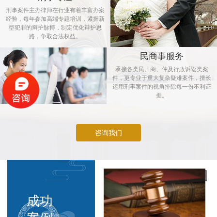
刑事案件主办律师在行业有着丰富办案
经验，每年参加高端专题培训，紧握新
型犯罪的辩护脉搏，制定优化辩护思
路，争取合法权益。
民商事服务
承接各类民、商、仲及行政诉讼类案
件，更专业于重大复杂疑难案件，擅长
运用刑事案件的视角排除每一份不利证
据。
咨询我们
成功