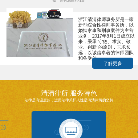
做一家有温度的律所
浙江清清律师事务所是一家
新型综合性律师事务所，以
婚姻家事和刑事案件为主营
业务。2017年8月1日成立以
来，秉承“守德、求实、敬
业、创新”的原则，志求长
远，以诚信卓著的律师团队
和备受信...
了解更多
清清律所 服务特色
法律是有温度的，运用法律关怀人性是清清律所的坚持