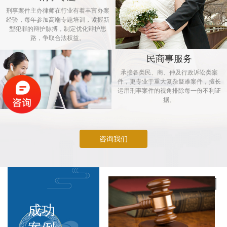
刑事案件主办律师在行业有着丰富办案
经验，每年参加高端专题培训，紧握新
型犯罪的辩护脉搏，制定优化辩护思
路，争取合法权益。
民商事服务
承接各类民、商、仲及行政诉讼类案
件，更专业于重大复杂疑难案件，擅长
运用刑事案件的视角排除每一份不利证
据。
咨询我们
成功