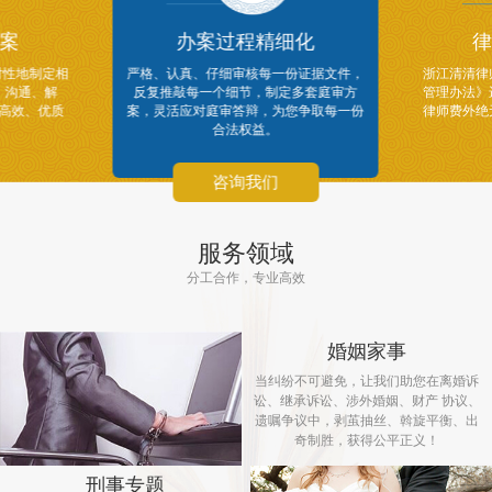
案
办案过程精细化
律
对性地制定相
严格、认真、仔细审核每一份证据文件，
浙江清清律
、沟通、解
反复推敲每一个细节，制定多套庭审方
管理办法》
供高效、优质
案，灵活应对庭审答辩，为您争取每一份
律师费外绝
合法权益。
咨询我们
服务领域
分工合作，专业高效
婚姻家事
当纠纷不可避免，让我们助您在离婚诉
讼、继承诉讼、涉外婚姻、财产 协议、
遗嘱争议中，剥茧抽丝、斡旋平衡、出
奇制胜，获得公平正义！
刑事专题