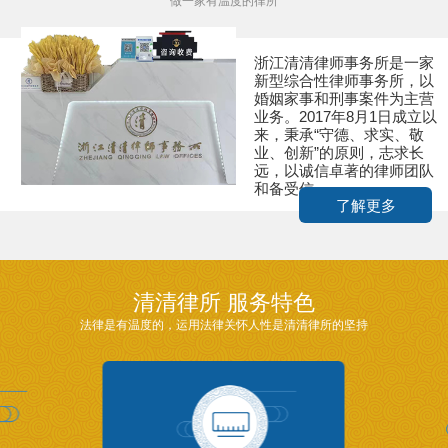
做一家有温度的律所
浙江清清律师事务所是一家
新型综合性律师事务所，以
婚姻家事和刑事案件为主营
业务。2017年8月1日成立以
来，秉承“守德、求实、敬
业、创新”的原则，志求长
远，以诚信卓著的律师团队
和备受信...
了解更多
清清律所 服务特色
法律是有温度的，运用法律关怀人性是清清律所的坚持