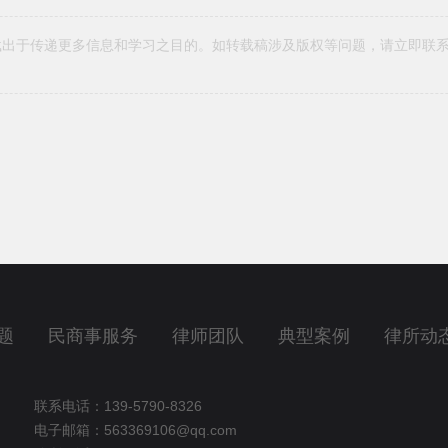
载出于传递更多信息和学习之目的。如转载稿涉及版权等问题，请立即联
题
民商事服务
律师团队
典型案例
律所动
联系电话：139-5790-8326
电子邮箱：563369106@qq.com