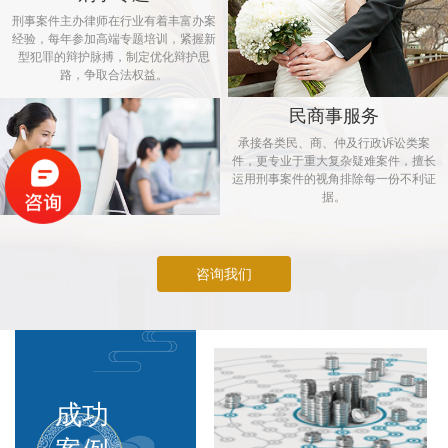
刑事案件主办律师在行业有着丰富办案
经验，每年参加高端专题培训，紧握新
型犯罪的辩护脉搏，制定优化辩护思
路，争取合法权益。
民商事服务
承接各类民、商、仲及行政诉讼类案
件，更专业于重大复杂疑难案件，擅长
运用刑事案件的视角排除每一份不利证
据。
咨询我们
成功