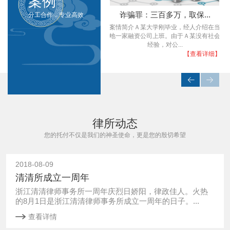
案例
强奸罪：轮奸，取保，撤...
诈骗罪：三百多万，取保...
分工合作，专业高效
客
根据被害人小丽(化名)的笔录，张三等人
案情简介Ａ某大学刚毕业，经人介绍在当
。
胁迫她强行在酒店开房发生性关系，人单
地一家融资公司上班。由于Ａ某没有社会
势薄的她在...
经验，对公...
】
【查看详细】
【查看详细】
律所动态
您的托付不仅是我们的神圣使命，更是您的殷切希望
2018-08-09
清清所成立一周年
浙江清清律师事务所一周年庆烈日娇阳，律政佳人。火热
的8月1日是浙江清清律师事务所成立一周年的日子。...
查看详情