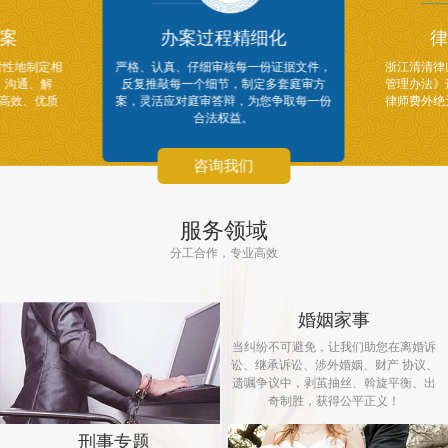
案
办案过程精细化
律
对性地制定相
严格、认真、仔细审核每一份证据文件，
浙江清清律
、沟通、解
反复推敲每一个细节，制定多套庭审方
管理办法》
供高效、优质
案，灵活应对庭审答辩，为您争取每一份
律师费外绝
合法权益。
咨询我们
服务领域
分工合作，专业高效
婚姻家事
当纠纷不可避免，让我们助您在离婚诉
讼、继承诉讼、涉外婚姻、财产 协议、
遗嘱争议中，剥茧抽丝、斡旋平衡、出
奇制胜，获得公平正义！
刑事专题