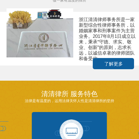
做一家有温度的律所
浙江清清律师事务所是一家
新型综合性律师事务所，以
婚姻家事和刑事案件为主营
业务。2017年8月1日成立以
来，秉承“守德、求实、敬
业、创新”的原则，志求长
远，以诚信卓著的律师团队
和备受信...
了解更多
清清律所 服务特色
法律是有温度的，运用法律关怀人性是清清律所的坚持