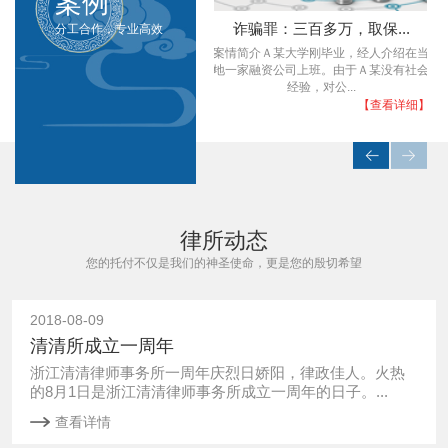
案例
强奸罪：轮奸，取保，撤...
诈骗罪：三百多万，取保...
分工合作，专业高效
客
根据被害人小丽(化名)的笔录，张三等人
案情简介Ａ某大学刚毕业，经人介绍在当
。
胁迫她强行在酒店开房发生性关系，人单
地一家融资公司上班。由于Ａ某没有社会
势薄的她在...
经验，对公...
】
【查看详细】
【查看详细】
律所动态
您的托付不仅是我们的神圣使命，更是您的殷切希望
2018-08-09
清清所成立一周年
浙江清清律师事务所一周年庆烈日娇阳，律政佳人。火热
的8月1日是浙江清清律师事务所成立一周年的日子。...
查看详情