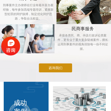
刑事案件主办律师在行业有着丰富办案
经验，每年参加高端专题培训，紧握新
型犯罪的辩护脉搏，制定优化辩护思
路，争取合法权益。
民商事服务
承接各类民、商、仲及行政诉讼类案
件，更专业于重大复杂疑难案件，擅长
运用刑事案件的视角排除每一份不利证
据。
咨询我们
成功