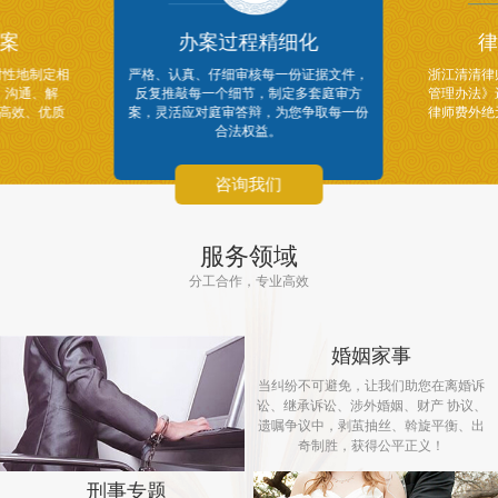
案
办案过程精细化
律
对性地制定相
严格、认真、仔细审核每一份证据文件，
浙江清清律
、沟通、解
反复推敲每一个细节，制定多套庭审方
管理办法》
供高效、优质
案，灵活应对庭审答辩，为您争取每一份
律师费外绝
合法权益。
咨询我们
服务领域
分工合作，专业高效
婚姻家事
当纠纷不可避免，让我们助您在离婚诉
讼、继承诉讼、涉外婚姻、财产 协议、
遗嘱争议中，剥茧抽丝、斡旋平衡、出
奇制胜，获得公平正义！
刑事专题