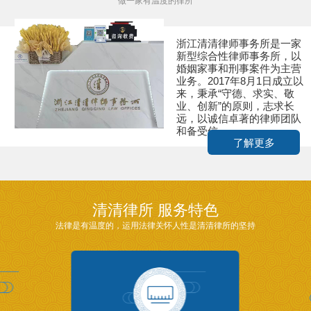
做一家有温度的律所
浙江清清律师事务所是一家
新型综合性律师事务所，以
婚姻家事和刑事案件为主营
业务。2017年8月1日成立以
来，秉承“守德、求实、敬
业、创新”的原则，志求长
远，以诚信卓著的律师团队
和备受信...
了解更多
清清律所 服务特色
法律是有温度的，运用法律关怀人性是清清律所的坚持