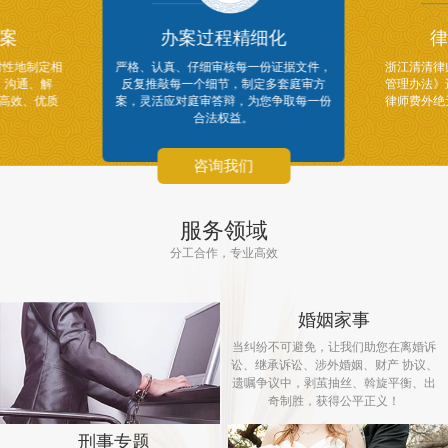
案
办案过程精细化
律
对性地制定相
严格、认真、仔细审核每一份证据文件，
浙江清清律
、沟通、解
反复推敲每一个细节，制定多套庭审方
管理办法》
供高效、优质
案，灵活应对庭审答辩，为您争取每一份
律师费外绝
合法权益。
咨询我们
服务领域
分工合作，专业高效
婚姻家事
当纠纷不可避免，让我们助您在离婚诉
讼、继承诉讼、涉外婚姻、财产 协议、
遗嘱争议中，剥茧抽丝、斡旋平衡、出
奇制胜，获得公平正义！
刑事专题