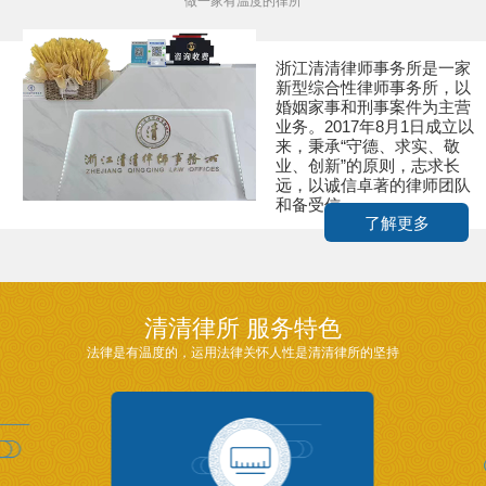
做一家有温度的律所
浙江清清律师事务所是一家
新型综合性律师事务所，以
婚姻家事和刑事案件为主营
业务。2017年8月1日成立以
来，秉承“守德、求实、敬
业、创新”的原则，志求长
远，以诚信卓著的律师团队
和备受信...
了解更多
清清律所 服务特色
法律是有温度的，运用法律关怀人性是清清律所的坚持