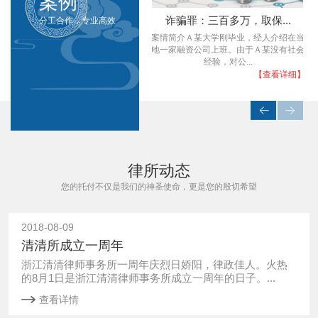
案例
强奸罪：轮奸，取保，撤...
诈骗罪：三百多万，取保...
分工合作，专业高效
客
根据被害人小丽(化名)的笔录，张三等人
案情简介Ａ某大学刚毕业，经人介绍在当
。
胁迫她强行在酒店开房发生性关系，人单
地一家融资公司上班。由于Ａ某没有社会
势薄的她在...
经验，对公...
】
【查看详细】
【查看详细】
律所动态
您的托付不仅是我们的神圣使命，更是您的殷切希望
2018-08-09
清清所成立一周年
浙江清清律师事务所一周年庆烈日娇阳，律政佳人。火热
的8月1日是浙江清清律师事务所成立一周年的日子。...
查看详情