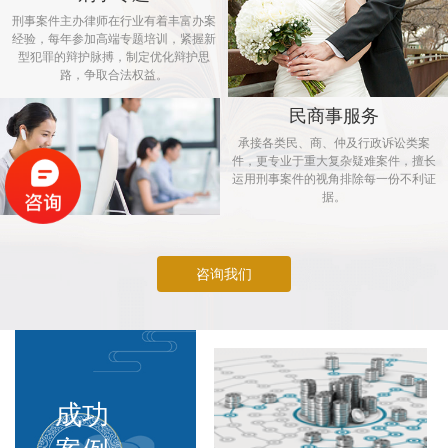
刑事案件主办律师在行业有着丰富办案
经验，每年参加高端专题培训，紧握新
型犯罪的辩护脉搏，制定优化辩护思
路，争取合法权益。
民商事服务
承接各类民、商、仲及行政诉讼类案
件，更专业于重大复杂疑难案件，擅长
运用刑事案件的视角排除每一份不利证
据。
咨询我们
成功