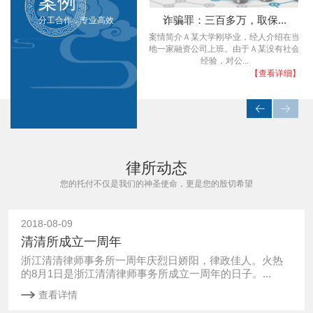
案例
强奸罪：轮奸，取保，撤...
诈骗罪：三百多万，取保...
分工合作，专业高效
客
根据被害人小丽(化名)的笔录，张三等人
案情简介Ａ某大学刚毕业，经人介绍在当
。
胁迫她强行在酒店开房发生性关系，人单
地一家融资公司上班。由于Ａ某没有社会
势薄的她在...
经验，对公...
】
【查看详细】
【查看详细】
律所动态
您的托付不仅是我们的神圣使命，更是您的殷切希望
2018-08-09
清清所成立一周年
浙江清清律师事务所一周年庆烈日娇阳，律政佳人。火热
的8月1日是浙江清清律师事务所成立一周年的日子。...
查看详情