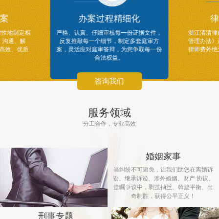
案
办案过程精细化
律
对性地制定相
严格、认真、仔细审核每一份证据文件，
浙江清清律
、沟通、解
反复推敲每一个细节，制定多套庭审方
管理办法》
供高效、优质
案，灵活应对庭审答辩，为您争取每一份
律师费外绝
合法权益。
咨询我们
服务领域
分工合作，专业高效
婚姻家事
当纠纷不可避免，让我们助您在离婚诉
讼、继承诉讼、涉外婚姻、财产 协议、
遗嘱争议中，剥茧抽丝、斡旋平衡、出
奇制胜，获得公平正义！
刑事专题