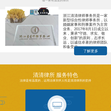
做一家有温度的律所
浙江清清律师事务所是一家
新型综合性律师事务所，以
婚姻家事和刑事案件为主营
业务。2017年8月1日成立以
来，秉承“守德、求实、敬
业、创新”的原则，志求长
远，以诚信卓著的律师团队
和备受信...
了解更多
清清律所 服务特色
法律是有温度的，运用法律关怀人性是清清律所的坚持