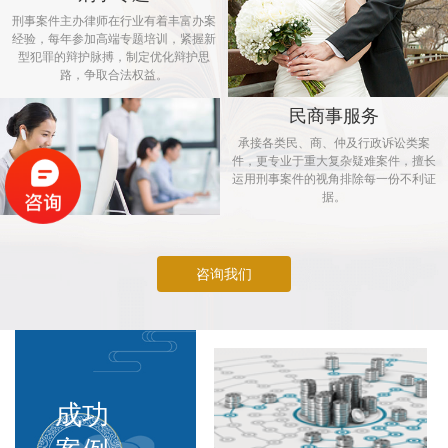
刑事案件主办律师在行业有着丰富办案
经验，每年参加高端专题培训，紧握新
型犯罪的辩护脉搏，制定优化辩护思
路，争取合法权益。
民商事服务
承接各类民、商、仲及行政诉讼类案
件，更专业于重大复杂疑难案件，擅长
运用刑事案件的视角排除每一份不利证
据。
咨询我们
成功